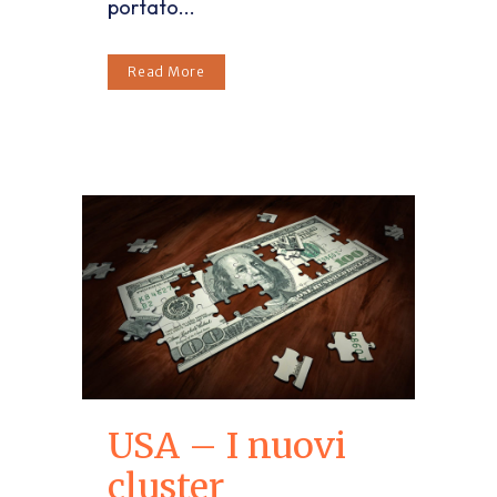
portato...
Read More
USA – I nuovi
cluster