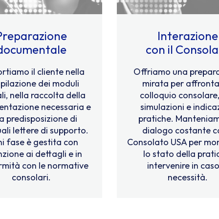
Preparazione
Interazione
documentale
con il Consol
rtiamo il cliente nella
Offriamo una prepar
pilazione dei moduli
mirata per affrontar
ali, nella raccolta della
colloquio consolare
ntazione necessaria e
simulazioni e indica
la predisposizione di
pratiche. Mantenia
ali lettere di supporto.
dialogo costante co
i fase è gestita con
Consolato USA per mon
zione ai dettagli e in
lo stato della prati
mità con le normative
intervenire in caso
consolari.
necessità.