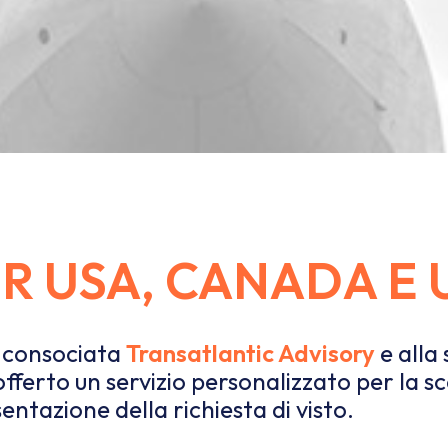
ER USA, CANADA E 
a consociata
Transatlantic Advisory
e alla
offerto un servizio personalizzato per la s
entazione della richiesta di visto.