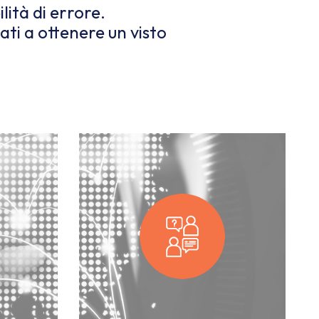
lità di errore.
sati a ottenere un visto